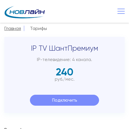
Великий Новгород
Главная
Тарифы
О компании
IP TV ШантПремиум
Новости
Сервисы
IP-телевидение: 4 канала.
240
Услуги
руб./мес.
Смотрёшка
Поддержка
Подключить
Зона охвата
Способы оплаты
Контакты