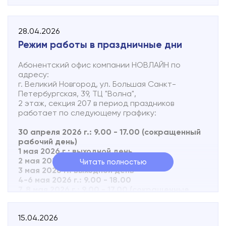
Стоимость с учетом повышения с 01 июля 2026
г.:
28.04.2026
Социальный - 150 руб/мес.
Режим работы в праздничные дни
Узнать подробнее об изменениях можно по
Абонентский офис компании НОВЛАЙН по
телефону 8 (816 2) 502-500
адресу:
г. Великий Новгород, ул. Большая Санкт-
Петербургская, 39, ТЦ "Волна",
2 этаж, секция 207 в период праздников
работает по следующему графику:
30 апреля 2026 г.: 9.00 - 17.00 (сокращенный
рабочий день)
1 мая 2026 г.: выходной день
2 мая 2026 г.: 10.00 - 15.00
Читать полностью
3 мая 2026 г.: выходной день
4-6 мая 2026 г.: 9.00 - 18.00
7, 8 мая 2026 г.: 9.00 - 17.00 (сокращенные
рабочие дни)
9, 10 мая 2026 г.: выходные дни
15.04.2026
11 мая 2026 г.: 10.00 - 15.00