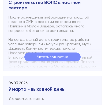
Строительство ВОЛС в частном
с 12 мая 2026 г. офис работает в обычном
секторе
режиме.
После размещения информации на прошлой
Телефон технической поддержки 8 (816 2) 502-
неделе в СМИ о развитии сети компании
502
Новлайн в Малой Вишере, осталось много
Ответим в
VK
и
MAX
вопросов об этапах строительства.
Круглосуточно можно отправить текстовое
SMS-сообщение о неисправности абонентской
На сегодняшний день строительные работы
линии по номеру +7 931 857 33 93
успешно завершены на улицах Красная, Мусы
В сообщении необходимо указать адрес точки
Джалиля, Коммунистическая, начало
подключения и коротко описать неисправность.
Набережной улицы.
Читать полностью
В настоящее время строительство в активной
фазе продолжается на улицах Германа-Титова,
Октябрьская, а также на Октябрьских и Дорских
переулках.
Компания «Новлайн» придерживается четкого
06.03.2026
графика расширения покрытия:
9 марта - выходной день
К концу 2026 года планируется построить ВОЛС
на улицах Кузьминская, Балочная, Герцена,
Уважаемые клиенты!
Трактористов, Урицкого и обеспечить