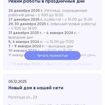
Режим работы в праздничные дни
26 декабря 2025 г.
(пятница, сокращенный
рабочий день) - с 9.00 до 16.00
27 декабря 2025 г.
(суббота) - с 10.00 до 15.00
29, 30 декабря 2025 г.
(обычный график работы)
- с 9.00 до 18.00
31 декабря 2025 г. - 4 января 2026 г.
-
выходные дни
5, 6 января 2026 г.
- с 10.00 до 17.00
7 - 9 января 2026 г.
- выходные дни
10 января 2026 г.
- с 10.00 до 15.00
11 января 2026 г.
(воскресенье) - выходной день
Читать полностью
С
12 января 2026 г.
офис работает в обычном
режиме.
Телефон технической поддержки 8 (816 2) 502-
05.12.2025
502 с 9.00 до 23.00
Новый дом в нашей сети
Круглосуточно можно отправить текстовое
SMS-сообщение о неисправности абонентской
Рогатица ул., 23
линии по номеру +7 931 857 33 93
В сообщении необходимо указать адрес точки