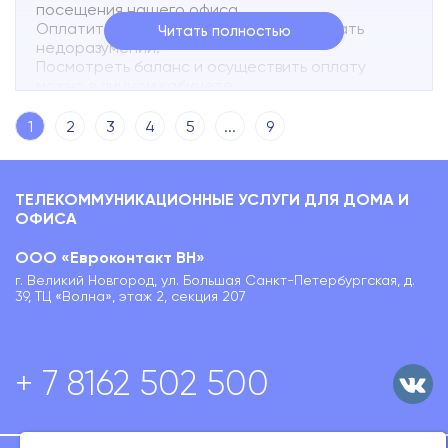
посещения нашего офиса.
Оплатите услуги заранее, чтобы избежать
Читать полностью
недоразумений.
Посмотреть баланс и осуществить оплату
можно в личном кабинете.
Задать вопросы и оставить заявку можно:
vk.com/novline_vn
1
2
3
4
5
...
9
www.novline.ru
ТЕЛЕКОММУНИКАЦИОННЫЕ УСЛУГИ ДЛЯ ДОМА И
ОФИСА
ООО «Евроконтакт ВН»
г. Великий Новгород, ул. Большая Санкт-Петербургская, д.
39, ТЦ «Волна», этаж 2, секция 207
+ 7 8162 502 500