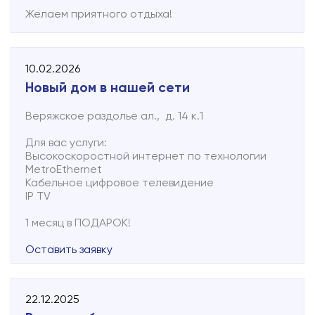
комфортную и технологически развитую
Желаем приятного отдыха!
территорию. Мы системно движемся по
намеченному плану и благодарим тех жителей,
которые ждут подключения.
10.02.2026
Для получения дополнительной информации Вы
Новый дом в нашей сети
можете обратиться в офис компании: г. Малая
Вишера, ул. Мерецкова, 14, тел. 8 (816 60) 33-660
Веряжское раздолье ал., д. 14 к.1
Для вас услуги:
Высокоскоростной интернет по технологии
MetroEthernet
Кабельное цифровое телевидение
IP TV
1 месяц в ПОДАРОК!
Оставить заявку
22.12.2025