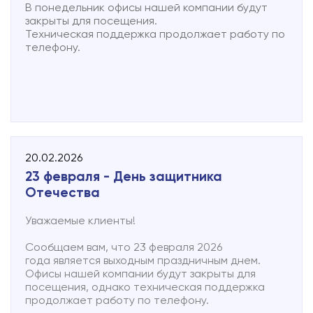
подключение деревни Пустая Вишерка.
В понедельник офисы нашей компании будут
В 2027 году в фокусе — улицы Некрасова,
закрыты для посещения.
Ленинградская, Комсомольская и Ленина.
Техническая поддержка продолжает работу по
О запуске работ информация размещается на
телефону.
сайте. А если Вы оставляли заявку, Вам
обязательно позвонят.
В рамках проекта будет создана полноценная
распределительная сеть для подключения
домохозяйств. Общий объем строительства
составит 4 километра магистральной и 20
километров распределительной волоконно-
20.02.2026
оптической сети.
23 февраля - День защитника
Если вы не нашли свою улицу в планах, советуем
Отечества
составить коллективную заявку и предоставить
информацию в компанию для дальнейшего
Уважаемые клиенты!
планирования.
Сообщаем вам, что 23 февраля 2026
Для нас важно, чтобы каждый житель Малой
года является выходным праздничным днем.
Вишеры, независимо от типа жилья, имел равный
Офисы нашей компании будут закрыты для
доступ к современным цифровым сервисам.
посещения, однако техническая поддержка
Строительство ВОЛС в частном секторе — это
продолжает работу по телефону.
значительный шаг к превращению города в