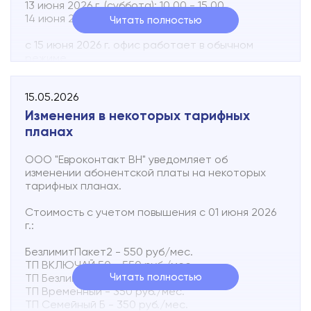
13 июня 2026 г. (суббота): 10.00 - 15.00
14 июня 2026 г.: выходной день
Подключиться
Читать полностью
с 15 июня 2026 г. офис работает в обычном
Акции
режиме.
Личный кабинет
Телефон технической поддержки 8 (816 2) 502-
15.05.2026
502
Изменения в некоторых тарифных
Круглосуточно можно отправить текстовое
планах
SMS-сообщение о неисправности абонентской
линии по номеру +7 931 857 33 93
ООО "Евроконтакт ВН" уведомляет об
В сообщении необходимо указать адрес точки
изменении абонентской платы на некоторых
подключения и коротко описать неисправность.
тарифных планах.
Стоимость с учетом повышения с 01 июня 2026
г.:
БезлимитПакет2 - 550 руб/мес.
ТП ВКЛЮЧАЙ 50 - 550 руб./мес.
Читать полностью
ТП Безлимит 1 - 300 руб./мес.
ТП Временный - 350 руб./мес.
ТП Семейный Б - 350 руб./мес.