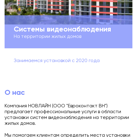
Подключиться
Акции
Системы видеонаблюдения
Личный кабинет
На территории жилых домов
Занимаемся установкой с 2020 года
О нас
Компания НОВЛАЙН (ООО "Евроконтакт ВН")
предлагает профессиональные услуги в области
установки систем видеонаблюдения на территории
жилых домов.
Мы помогаем клиентам определить места установки