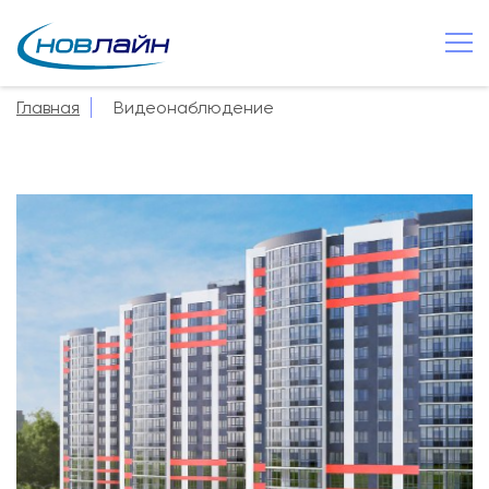
Великий Новгород
+7 8162 502 500
Главная
Видеонаблюдение
О компании
Новости
Сервисы
Услуги
Смотрёшка
Поддержка
Зона охвата
Способы оплаты
Контакты