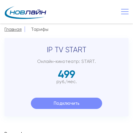
Великий Новгород
Главная
Тарифы
О компании
IP TV START
Новости
Сервисы
Онлайн-кинотеатр: START.
499
Услуги
руб./мес.
Смотрёшка
Поддержка
Подключить
Зона охвата
Способы оплаты
Контакты