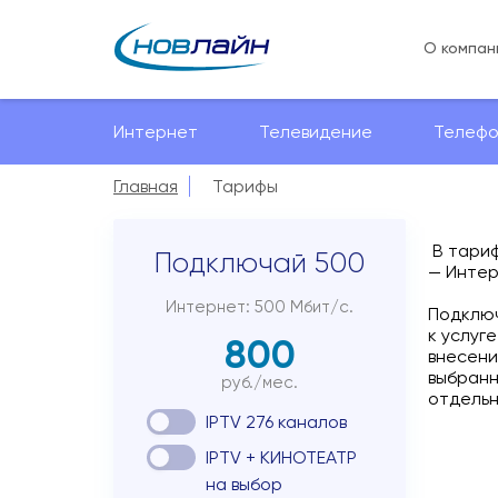
О компан
Интернет
Телевидение
Телефо
Главная
Тарифы
В тариф
Подключай 500
— Интер
Интернет: 500 Мбит/с.
Подклю
к услуг
800
внесени
выбранн
руб./мес.
отдельн
IPTV 276 каналов
IPTV + КИНОТЕАТР
на выбор