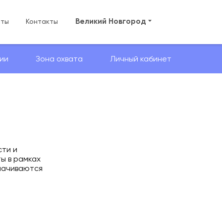
Великий Новгород
аты
Контакты
ии
Зона охвата
Личный кабинет
сти и
ы в рамках
лачиваются