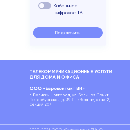
Кабельное
цифровое ТВ
Подключить
ТЕЛЕКОММУНИКАЦИОННЫЕ УСЛУГИ
ДЛЯ ДОМА И ОФИСА
ООО «Евроконтакт ВН»
г. Великий Новгород, ул. Большая Санкт-
Петербургская, д. 39, ТЦ «Волна», этаж 2,
секция 207
2020-2026 ООО «Евроконтакт ВН» ©