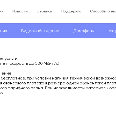
ии
Новости
Сервисы
Поддержка
Способы опл
ния
Видеонаблюдение
Домофоны
Акц
е услуги:
нет (скорость до 500 Мбит/с)
чение
е бесплатное, при условии наличия технической возможно
я авансового платежа в размере одной абонентской плат
ого тарифного плана. При необходимости материалы оп
о.