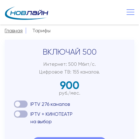
Великий Новгород
+7 8162 502 500
Главная
Тарифы
О компании
ВКЛЮЧАЙ 500
Новости
Сервисы
Интернет: 500 Мбит/с.
Цифровое ТВ: 155 каналов.
Услуги
900
Смотрёшка
руб./мес.
Поддержка
IPTV 276 каналов
Зона охвата
IPTV + КИНОТЕАТР
на выбор
Способы оплаты
Контакты