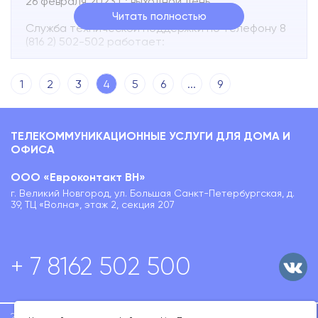
26 февраля 2023 г.: выходной день
Читать полностью
Служба технической поддержки по телефону 8
(816 2) 502-502 работает:
22 февраля 2023 г. : 8.00 - 00.00
23-25 февраля 2023 г.: 9.00 - 23.00
1
2
3
4
5
6
...
9
26 февраля 2023 г. : 10.00 - 23.00
Вы можете в любое время отправить текстовое
ТЕЛЕКОММУНИКАЦИОННЫЕ УСЛУГИ ДЛЯ ДОМА И
SMS-сообщение о неисправности абонентской
ОФИСА
линии по номеру +7 960 200 55 72.
В сообщении необходимо указать адрес точки
подключения и коротко описать неисправность.
ООО «Евроконтакт ВН»
г. Великий Новгород, ул. Большая Санкт-Петербургская, д.
39, ТЦ «Волна», этаж 2, секция 207
+ 7 8162 502 500
2020-2026 ООО
Политика конфиденциальности