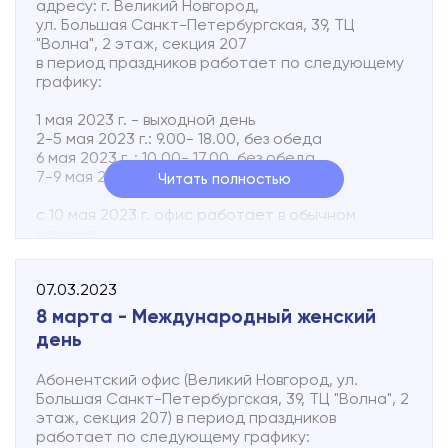
адресу: г. Великий Новгород,
ул. Большая Санкт-Петербургская, 39, ТЦ
"Волна", 2 этаж, секция 207
в период праздников работает по следующему
графику:
1 мая 2023 г. - выходной день
2-5 мая 2023 г.: 9.00- 18.00, без обеда
6 мая 2023 г. : 10.00- 17.00, без обеда
7-9 мая 2023 г. - выходные дни
Читать полностью
с 10 мая 2023 г. офис работает в обычном
режиме.
Служба технической поддержки телефону 8 (816
07.03.2023
2) 502-502
1 мая 2023 г. - 9.00- 00.00
8 марта - Международный женский
2-5 мая 2023 г.: 8.00- 00.00
день
6 мая 2023 г. : 9.00- 23.00
7 мая 2023 г. : 10.00- 00.00
Абонентский офис (Великий Новгород, ул.
8, 9 мая 2023 г. - 9.00- 00.00
Большая Санкт-Петербургская, 39, ТЦ "Волна", 2
этаж, секция 207) в период праздников
Telegram
https://t.me/NovlineServiceBot
работает по следующему графику: