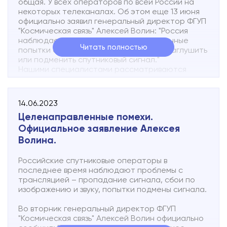
общая. У всех операторов по всей России на
некоторых телеканалах. Об этом еще 13 июня
официально заявил генеральный директор ФГУП
"Космическая связь" Алексей Волин: "Россия
наблюдает в последнее время постоянные
Читать полностью
попытки с сопредельной территории заглушить
или подменить спутниковый сигнал."
Нашими специалистами рассматриваются
варианты получения сигнала другим способом
(по оптическому волокну, простыми словами "по
земле").
14.06.2023
Просим отнестись к данной ситуации с
Целенаправленные помехи.
пониманием.
Официальное заявление Алексея
Волина.
Российские спутниковые операторы в
последнее время наблюдают проблемы с
трансляцией – пропадание сигнала, сбои по
изображению и звуку, попытки подмены сигнала.
Во вторник генеральный директор ФГУП
"Космическая связь" Алексей Волин официально