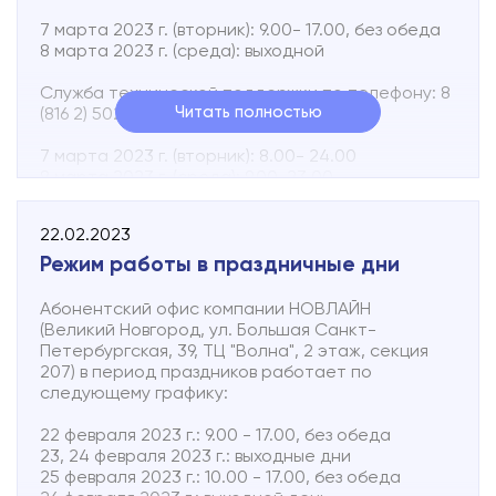
Вы можете в любое время отправить текстовое
7 марта 2023 г. (вторник): 9.00- 17.00, без обеда
SMS-сообщение о неисправности абонентской
8 марта 2023 г. (среда): выходной
линии по номеру +7 960 200 55 72
В сообщении необходимо указать адрес точки
Служба технической поддержки по телефону: 8
подключения и коротко описать неисправность.
Читать полностью
(816 2) 502-502 работает:
7 марта 2023 г. (вторник): 8.00- 24.00
8 марта 2023 г. (среда): 9.00-23.00
Вы можете в любое время отправить текстовое
22.02.2023
SMS-сообщение о неисправности абонентской
линии по номеру +7 960 200 55 72.
Режим работы в праздничные дни
В сообщении необходимо указать адрес точки
подключения и коротко описать неисправность.
Абонентский офис компании НОВЛАЙН
(Великий Новгород, ул. Большая Санкт-
Петербургская, 39, ТЦ "Волна", 2 этаж, секция
207) в период праздников работает по
следующему графику:
22 февраля 2023 г.: 9.00 - 17.00, без обеда
23, 24 февраля 2023 г.: выходные дни
25 февраля 2023 г.: 10.00 - 17.00, без обеда