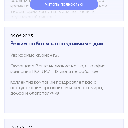
сообщил: "Россия наблюдает в последнее
Читать полностью
время постоянные попытки с сопредельной
территории заглушить или подменить
спутниковый сигнал."
По его словам, ранее открытые
целенаправленные помехи не были
ориентированы на космические аппараты
09.06.2023
гражданского назначения, но в текущих
Режим работы в праздничные дни
условиях тема стала актуальной, поэтому
потребовалось создание специального
программно-аппаратного комплекса.
Уважаемые абоненты.
"Надеемся, что до конца года эту штуку
сделаем", - добавил он.
Обращаем Ваше внимание на то, что офис
компании НОВЛАЙН 12 июня не работает.
Напомним, ранее из-за хакерских атак без связи
остались жители Крыма.
Коллектив компании поздравляет вас с
наступающим праздником и желает мира,
https://tass.ru/kosmos/17257993
добра и благополучия.
15.05.2023