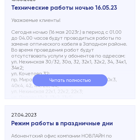
Технические работы ночью 16.05.23
Уважаемые клиенты!
Сегодня ночью (16 мая 2023г.) в период с 01.00
до 04.00 часов будут проводиться работы по
замене оптического кабеля в Западном районе.
Во время проведения работ будут
отсутствовать услуги у абонентов по адресам:
ул. Нехинская 30/32, 30а, 32, 32к1, 32к2, 34, 34к1,
34к2;
ул. Кочетова 32;
пр. Мира 34/11, 34к2, 36, 38, 40к1, 40к2, 40к3,
Читать полностью
40к4, 42, 44/20, 44;
ул. Нехинская 22к1, 22к2, 22к3;
ул. Попова 13к3, 13к2, 13к5;
Не будет только ТВ по адресам: ул.Кочетова
30к1, 30к3, 30к4.
27.04.2023
Приносим свои извинения за возможные
Режим работы в праздничные дни
неудобства.
Абонентский офис компании НОВЛАЙН по